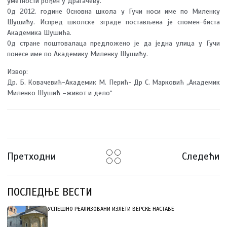
уметности рођен у Драгачеву.
Од 2012. године Основна школа у Гучи носи име по Миленку
Шушићу. Испред школске зграде постављена је спомен-биста
Академика Шушића.
Од стране поштовалаца предложено је да једна улица у Гучи
понесе име по Академику Миленку Шушићу.
Извор:
Др. Б. Ковачевић-Академик М. Перић- Др С. Марковић „Академик
Миленко Шушић –живот и дело“
Претходни
Следећи
ПОСЛЕДЊЕ ВЕСТИ
УСПЕШНО РЕАЛИЗОВАНИ ИЗЛЕТИ ВЕРСКЕ НАСТАВЕ