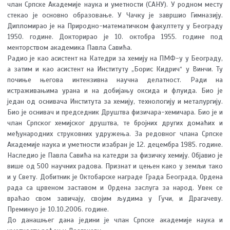
члан Српске Академије наука и уметности (САНУ). У родном месту
стекао је основно образовање. У Чачку је завршио Гимназију.
Дипломирао је на Природно-математичком факултету у Београду
1950. године. Докторирао је 10. октобра 1955. године под
менторством академика Павла Савића.
Радио је као асистент на Катедри за хемију на ПМФ-у у Београду,
а затим и као асистент на Институту „Борис Кидрич“ у Винчи. Ту
почиње његова интензивна научна делатност. Ради на
истраживањима урана и на добијању оксида и флуида. Био је
један од оснивача Института за хемију, технологију и металургију.
Био је оснивач и председник Друштва физичарa-хемичара. Био је и
члан Српског хемијског друштва, те бројних других домаћих и
међународних струковних удружења. За редовног члана Српске
Академије наука и уметности изабран је 12. децембра 1985. године.
Наследио је Павла Савића на катедри за физичку хемију. Објавио је
више од 500 научних радова. Признат и цењен како у земљи тако
и у Свету. Добитник је Октобарске награде Града Београда, Ордена
рада са црвеном заставом и Ордена заслуга за народ. Увек се
враћао свом завичају, својим људима у Гучи, и Драгачеву.
Преминуо је 10.10.2006. године.
До данашњег дана једини је члан Српске академије наука и