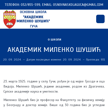
ТЕЛЕФОН: 032/855-599, EMAIL: OSNOVNASKOLAGUCA@GMAIL.COM
О ШКОЛИ
АКАДЕМИК МИЛЕНКО ШУШИЋ
20. 09. 2024.
Датум последње измене: 20. 09. 2024.
Прегледа: 931
23. марта 1925. године у селу Гучи, рођен је од мајке Грозде и оца
Видоја, Миленко Шушић, једини академик, родом из Драгачева,
Српске академије наука и уметности.
Миленко Шушић био је професор на Факултету за физичку хемију
у Београду и доктор хемије. Више од 30 година био је угледни