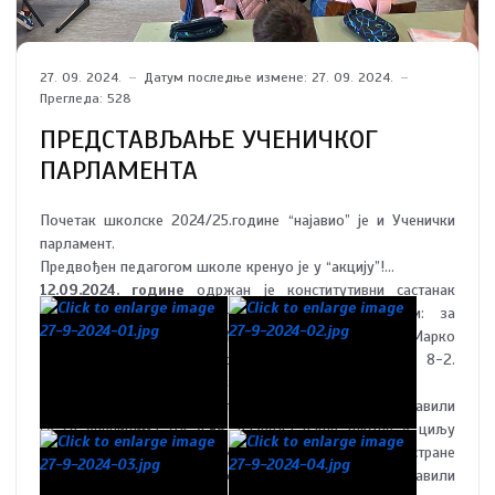
27. 09. 2024.
Датум последње измене: 27. 09. 2024.
Прегледа: 528
ПРЕДСТАВЉАЊЕ УЧЕНИЧКОГ
ПАРЛАМЕНТА
Почетак школске 2024/25.године “најавио” је и Ученички
парламент.
Предвођен педагогом школе кренуо је у “акцију”!
12.09.2024. године
одржан је конститутивни састанак
Ученичког парламента. На састанку су изабрани: за
председника Андријана Илић 8-1, за заменика Марко
Јовановић 7-1, за записничара Андријана Панић 8-2.
Менаџер парламента је Наталија Томић 8-1.
20.09.2024. године
представници Парламента представили
су се ученицима од 4.-8. разреда наше школе у циљу
оснаживања ученика као и подршке ученицима од стране
својих школских другова.Заједно смо представили