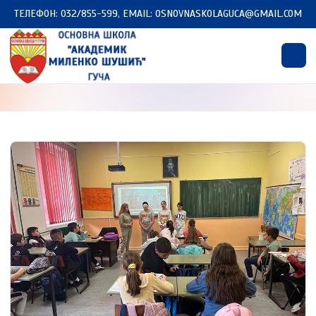
ТЕЛЕФОН: 032/855-599, EMAIL: OSNOVNASKOLAGUCA@GMAIL.COM