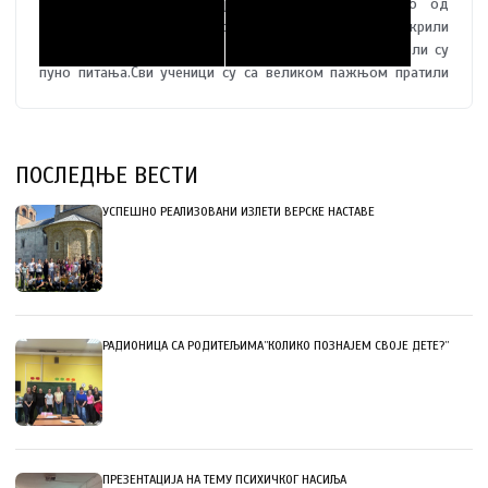
Парламент, “послове” којима се бавимо, а свако од
представника објаснио је своју улогу. Ученици нису крили
своје одушевљење нашим посетом. Знатижељни, имали су
пуно питања.Сви ученици су са великом пажњом пратили
излагање својих другара. Већ су потекле и прве идеје и
иницијативе ученика, којима ће се Парламент између
осталих активности и бавити.
Аплаузом су нас поздравили и ученици и наставници,
ПОСЛЕДЊЕ ВЕСТИ
пожелевши нам успех у даљем раду.
Само заједно удруженим снагама настављамо даље.
УСПЕШНО РЕАЛИЗОВАНИ ИЗЛЕТИ ВЕРСКЕ НАСТАВЕ
Ученички парламент смо сви ми,само су неке од порука!
Извештај поднео координатор Ученичког парламента,
Јелена Вукашиновић - педагог.
РАДИОНИЦА СА РОДИТЕЉИМА”КОЛИКО ПОЗНАЈЕМ СВОЈЕ ДЕТЕ?”
ПРЕЗЕНТАЦИЈА НА ТЕМУ ПСИХИЧКОГ НАСИЉА